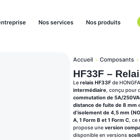
entreprise
Nos services
Nos produits
Accueil
Composants
›
›
HF33F – Relai
Le
relais HF33F
de HONGFA e
intermédiaire
, conçu pour 
commutation de 5A/250V
distance de fuite de 8 mm
e
d’isolement de 4,5 mm (N
A, 1 Form B et 1 Form C
, ce
propose une
version compat
disponible en versions
scel