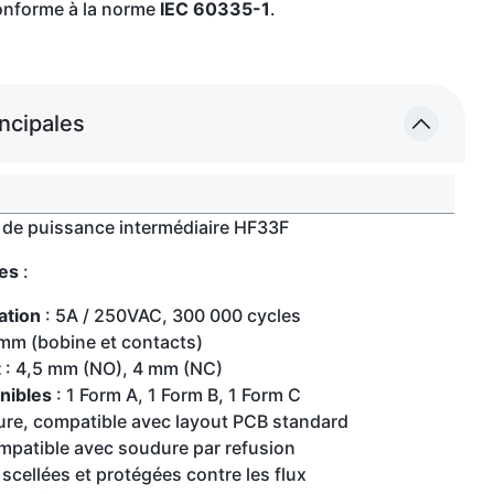
onforme à la norme
IEC 60335-1
.
incipales
e de puissance intermédiaire HF33F
les
:
ation
: 5A / 250VAC, 300 000 cycles
 mm (bobine et contacts)
t
: 4,5 mm (NO), 4 mm (NC)
nibles
: 1 Form A, 1 Form B, 1 Form C
ure, compatible avec layout PCB standard
mpatible avec soudure par refusion
 scellées et protégées contre les flux