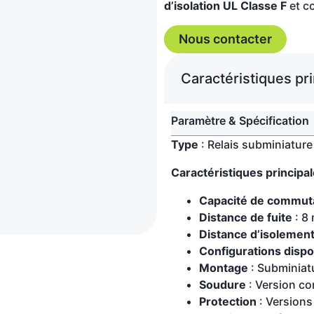
d’isolation UL Classe F
et c
Nous contacter
Caractéristiques pr
Paramètre & Spécification
Type
: Relais subminiatur
Caractéristiques principa
Capacité de commut
Distance de fuite
: 8
Distance d’isolemen
Configurations dispo
Montage
: Subminiat
Soudure
: Version co
Protection
: Versions