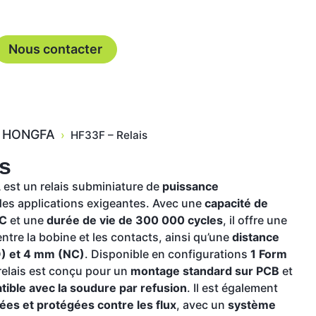
Nous contacter
HONGFA
›
HF33F – Relais
s
st un relais subminiature de
puissance
des applications exigeantes. Avec une
capacité de
AC
et une
durée de vie de 300 000 cycles
, il offre une
ntre la bobine et les contacts, ainsi qu’une
distance
O) et 4 mm (NC)
. Disponible en configurations
1 Form
 relais est conçu pour un
montage standard sur PCB
et
ible avec la soudure par refusion
. Il est également
lées et protégées contre les flux
, avec un
système