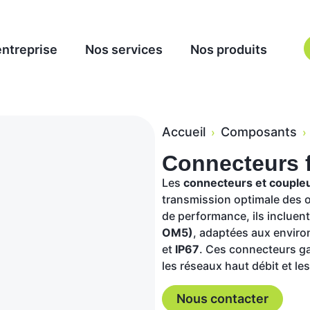
entreprise
Nos services
Nos produits
Accueil
Composants
›
›
Connecteurs f
Les
connecteurs et coupleu
transmission optimale des 
de performance, ils incluen
OM5)
, adaptées aux envir
et
IP67
. Ces connecteurs ga
les réseaux haut débit et le
Nous contacter