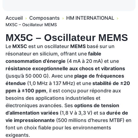
Accueil
Composants
HM INTERNATIONAL
›
›
›
MX5C – Oscillateur MEMS
MX5C – Oscillateur MEMS
Le
MX5C
est un oscillateur
MEMS
basé sur un
résonateur en silicium, offrant une
faible
consommation d’énergie
(4 mA à 20 mA) et une
résistance exceptionnelle aux chocs et vibrations
(jusqu’à 50 000 G). Avec une
plage de fréquences
étendue
(1,0 MHz à 137 MHz) et une
stabilité de ±20
ppm à ±100 ppm
, il est conçu pour répondre aux
besoins des applications industrielles et
électroniques avancées. Ses
options de tension
d’alimentation variées
(1,8 V à 3,3 V) et sa
durée de
vie impressionnante
(500 millions d’heures MTBF) en
font un choix fiable pour les environnements
exigeants.