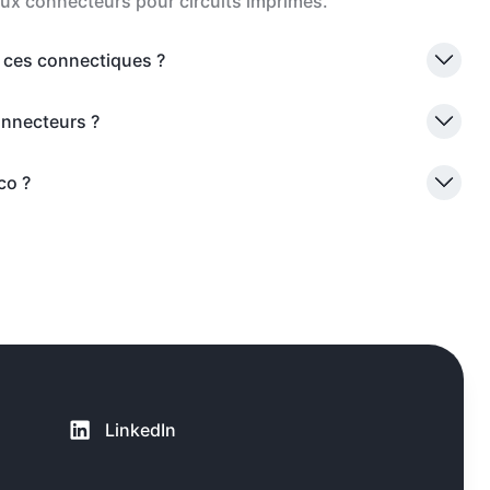
aux connecteurs pour circuits imprimés.
r ces connectiques ?
onnecteurs ?
co ?
LinkedIn