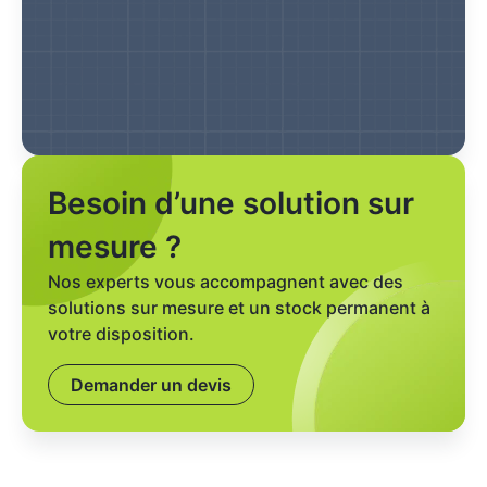
Besoin d’une solution sur
mesure ?
Nos experts vous accompagnent avec des
solutions sur mesure et un stock permanent à
votre disposition.
Demander un devis